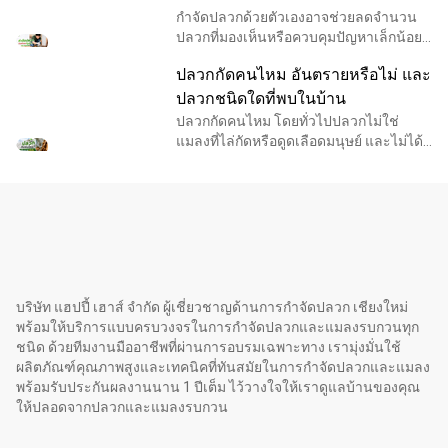
กำจัดปลวกด้วยตัวเองอาจช่วยลดจำนวน
ปลวกที่มองเห็นหรือควบคุมปัญหาเล็กน้อย
ได้ชั่วคราว แต่ไม่ได้หมายความว่าจะกำจัด
ปลวกกัดคนไหม อันตรายหรือไม่ และ
รังและเส้นทางทั้งหมดได้ เพราะปลวกส่วน
ใหญ่อาศัยอยู่ใ
ปลวกชนิดใดที่พบในบ้าน
ปลวกกัดคนไหม โดยทั่วไปปลวกไม่ใช่
แมลงที่ไล่กัดหรือดูดเลือดมนุษย์ และไม่ได้
จัดเป็นแมลงพาหะสำคัญต่อสุขภาพคน
อันตรายหลักของปลวกคือการกัดกินไม้
กระดาษ และวัสดุที่มีเ
บริษัท แฮปปี้ เฮาส์ จำกัด ผู้เชี่ยวชาญด้านการกำจัดปลวก เชียงใหม่
พร้อมให้บริการแบบครบวงจรในการกำจัดปลวกและแมลงรบกวนทุก
ชนิด ด้วยทีมงานมืออาชีพที่ผ่านการอบรมเฉพาะทาง เรามุ่งมั่นใช้
ผลิตภัณฑ์คุณภาพสูงและเทคนิคที่ทันสมัยในการกำจัดปลวกและแมลง
พร้อมรับประกันผลงานนาน 1 ปีเต็ม ไว้วางใจให้เราดูแลบ้านของคุณ
ให้ปลอดจากปลวกและแมลงรบกวน