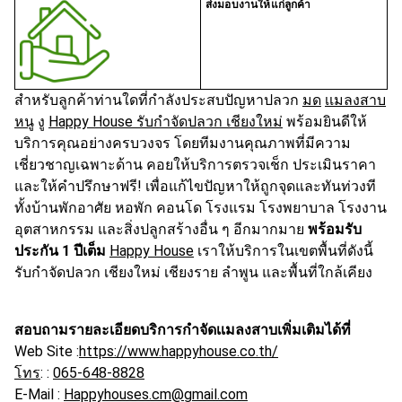
ส่งมอบงานให้แก่ลูกค้า
สำหรับลูกค้าท่านใดที่กำลังประสบปัญหาปลวก
มด
เเมลงสาบ
หนู
งู
Happy House รับกำจัดปลวก เชียงใหม่
พร้อมยินดีให้
บริการคุณอย่างครบวงจร โดยทีมงานคุณภาพที่มีความ
เชี่ยวชาญเฉพาะด้าน คอยให้บริการตรวจเช็ก ประเมินราคา
และให้คำปรึกษาฟรี! เพื่อแก้ไขปัญหาให้ถูกจุดและทันท่วงที
ทั้งบ้านพักอาศัย หอพัก คอนโด โรงแรม โรงพยาบาล โรงงาน
อุตสาหกรรม และสิ่งปลูกสร้างอื่น ๆ อีกมากมาย
พร้อมรับ
ประกัน 1 ปีเต็ม
Happy House
เราให้บริการในเขตพื้นที่ดังนี้
รับกำจัดปลวก เชียงใหม่ เชียงราย ลำพูน และพื้นที่ใกล้เคียง
สอบถามรายละเอียดบริการกำจัดเเมลงสาบเพิ่มเติมได้ที่
Web Site :
https://www.happyhouse.co.th/
โทร
: :
065-648-8828
E-Mail :
Happyhouses.cm@gmail.com