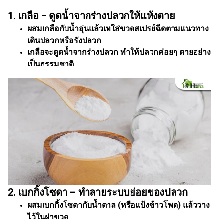
1. เกลือ – ดูดน้ำจากร่างปลวกให้แห้งตาย
ผสมเกลือกับน้ำอุ่นแล้วเทใส่ขวดสเปรย์ฉีดตามแนวทาง
เดินปลวกหรือรังปลวก
เกลือจะดูดน้ำจากร่างปลวก ทำให้ปลวกค่อยๆ ตายอย่าง
เป็นธรรมชาติ
2. เบกกิ้งโซดา – ทำลายระบบย่อยของปลวก
ผสมเบกกิ้งโซดากับน้ำตาล (หรือแป้งข้าวโพด) แล้ววาง
ไว้ในฝาขวด