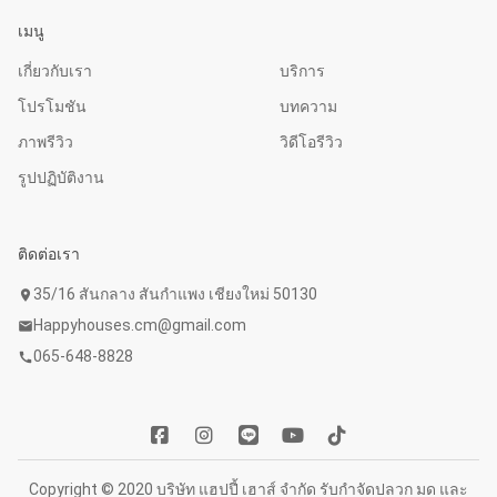
เมนู
เกี่ยวกับเรา
บริการ
โปรโมชัน
บทความ
ภาพรีวิว
วิดีโอรีวิว
รูปปฏิบัติงาน
ติดต่อเรา
35/16 สันกลาง สันกำแพง เชียงใหม่ 50130
location_on
Happyhouses.cm@gmail.com
mail
065-648-8828
call
Copyright © 2020 บริษัท แฮปปี้ เฮาส์ จำกัด รับกำจัดปลวก มด และ