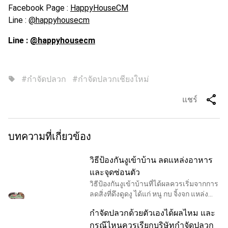
Facebook Page :
HappyHouseCM
Line :
@happyhousecm
Line :
@happyhousecm
#กำจัดปลวก
#กำจัดปลวกเชียงใหม่
sell
share
แชร์
บทความที่เกี่ยวข้อง
วิธีป้องกันงูเข้าบ้าน ลดแหล่งอาหาร
และจุดซ่อนตัว
วิธีป้องกันงูเข้าบ้านที่ได้ผลควรเริ่มจากการ
ลดสิ่งที่ดึงดูดงู ได้แก่ หนู กบ จิ้งจก แหล่งน้ำ
และบริเวณรกที่ใช้ซ่อนตัว ไม่ควรหวังพึ่ง
กำจัดปลวกด้วยตัวเองได้ผลไหม และ
ผลิตภัณฑ์ไล่งูเพียงอย่างเดียว
กรณีไหนควรเรียกบริษัทกำจัดปลวก