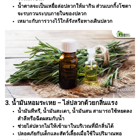
น้ำตาลจะเป็นเหยื่อล่อปลวกให้มากิน ส่วนเบกกิ้งโซดา
จะรบกวนระบบภายในของปลวก
เหมาะกับการวางไว้ใกล้รังหรือทางเดินปลวก
3. น้ำมันหอมระเหย – ไล่ปลวกด้วยกลิ่นแรง
น้ำมันทีทรี, น้ำมันสะเดา, น้ำมันสน สามารถใช้หยดลง
สำลีหรือฉีดผสมกับน้ำ
ช่วยไล่ปลวกไม่ให้เข้ามาในบริเวณที่มีกลิ่นได้
ปลอดภัยกับเด็กและสัตว์เลี้ยงเมื่อใช้ในปริมาณพอ