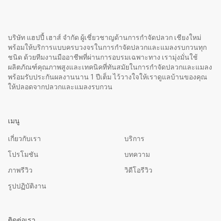
บริษัท แฮปปี้ เฮาส์ จำกัด ผู้เชี่ยวชาญด้านการกำจัดปลวก เชียงใหม่
พร้อมให้บริการแบบครบวงจรในการกำจัดปลวกและแมลงรบกวนทุก
ชนิด ด้วยทีมงานมืออาชีพที่ผ่านการอบรมเฉพาะทาง เรามุ่งมั่นใช้
ผลิตภัณฑ์คุณภาพสูงและเทคนิคที่ทันสมัยในการกำจัดปลวกและแมลง
พร้อมรับประกันผลงานนาน 1 ปีเต็ม ไว้วางใจให้เราดูแลบ้านของคุณ
ให้ปลอดจากปลวกและแมลงรบกวน
เมนู
เกี่ยวกับเรา
บริการ
โปรโมชัน
บทความ
ภาพรีวิว
วิดีโอรีวิว
รูปปฏิบัติงาน
ติดต่อเรา