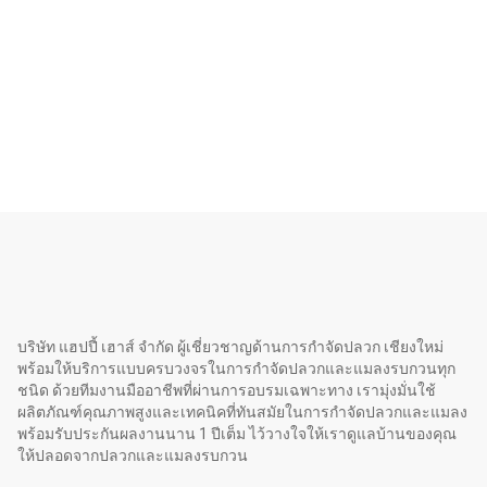
บริษัท แฮปปี้ เฮาส์ จำกัด ผู้เชี่ยวชาญด้านการกำจัดปลวก เชียงใหม่
พร้อมให้บริการแบบครบวงจรในการกำจัดปลวกและแมลงรบกวนทุก
ชนิด ด้วยทีมงานมืออาชีพที่ผ่านการอบรมเฉพาะทาง เรามุ่งมั่นใช้
ผลิตภัณฑ์คุณภาพสูงและเทคนิคที่ทันสมัยในการกำจัดปลวกและแมลง
พร้อมรับประกันผลงานนาน 1 ปีเต็ม ไว้วางใจให้เราดูแลบ้านของคุณ
ให้ปลอดจากปลวกและแมลงรบกวน