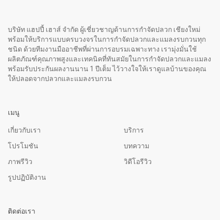
บริษัท แฮปปี้ เฮาส์ จำกัด ผู้เชี่ยวชาญด้านการกำจัดปลวก เชียงใหม่
พร้อมให้บริการแบบครบวงจรในการกำจัดปลวกและแมลงรบกวนทุก
ชนิด ด้วยทีมงานมืออาชีพที่ผ่านการอบรมเฉพาะทาง เรามุ่งมั่นใช้
ผลิตภัณฑ์คุณภาพสูงและเทคนิคที่ทันสมัยในการกำจัดปลวกและแมลง
พร้อมรับประกันผลงานนาน 1 ปีเต็ม ไว้วางใจให้เราดูแลบ้านของคุณ
ให้ปลอดจากปลวกและแมลงรบกวน
เมนู
เกี่ยวกับเรา
บริการ
โปรโมชัน
บทความ
ภาพรีวิว
วิดีโอรีวิว
รูปปฏิบัติงาน
ติดต่อเรา