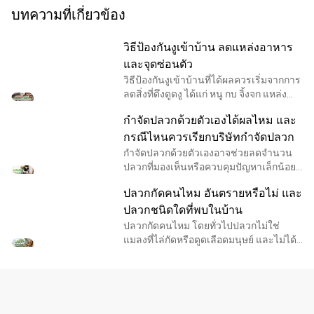
บทความที่เกี่ยวข้อง
วิธีป้องกันงูเข้าบ้าน ลดแหล่งอาหาร
และจุดซ่อนตัว
วิธีป้องกันงูเข้าบ้านที่ได้ผลควรเริ่มจากการ
ลดสิ่งที่ดึงดูดงู ได้แก่ หนู กบ จิ้งจก แหล่งน้ำ
และบริเวณรกที่ใช้ซ่อนตัว ไม่ควรหวังพึ่ง
กำจัดปลวกด้วยตัวเองได้ผลไหม และ
ผลิตภัณฑ์ไล่งูเพียงอย่างเดียว
กรณีไหนควรเรียกบริษัทกำจัดปลวก
กำจัดปลวกด้วยตัวเองอาจช่วยลดจำนวน
ปลวกที่มองเห็นหรือควบคุมปัญหาเล็กน้อย
ได้ชั่วคราว แต่ไม่ได้หมายความว่าจะกำจัด
ปลวกกัดคนไหม อันตรายหรือไม่ และ
รังและเส้นทางทั้งหมดได้ เพราะปลวกส่วน
ใหญ่อาศัยอยู่ใ
ปลวกชนิดใดที่พบในบ้าน
ปลวกกัดคนไหม โดยทั่วไปปลวกไม่ใช่
แมลงที่ไล่กัดหรือดูดเลือดมนุษย์ และไม่ได้
จัดเป็นแมลงพาหะสำคัญต่อสุขภาพคน
อันตรายหลักของปลวกคือการกัดกินไม้
กระดาษ และวัสดุที่มีเ