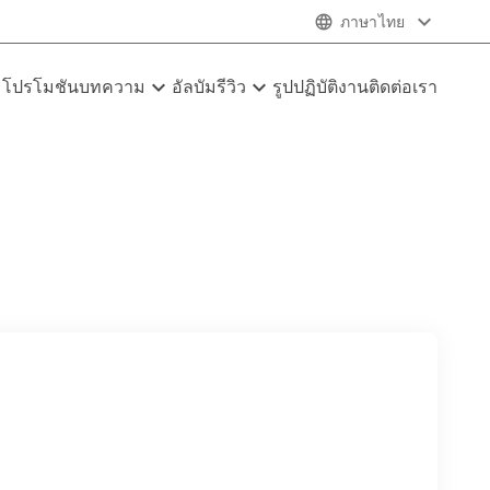
expand_more
language
ภาษาไทย
e
expand_more
expand_more
โปรโมชัน
บทความ
อัลบัมรีวิว
รูปปฏิบัติงาน
ติดต่อเรา