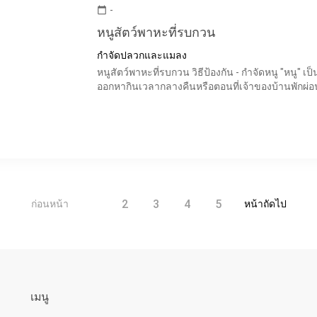
-
calendar_today
หนูสัตว์พาหะที่รบกวน
กำจัดปลวกและแมลง
หนูสัตว์พาหะที่รบกวน วิธีป้องกัน - กำจัดหนู "หนู" เป
ออกหากินเวลากลางคืนหรือตอนที่เจ้าของบ้านพักผ่อ
1
2
3
4
5
ก่อนหน้า
หน้าถัดไป
เมนู