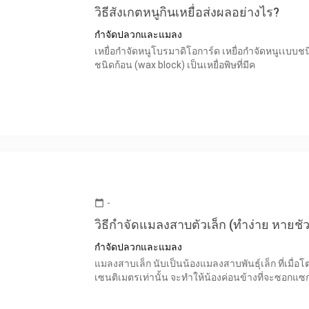
วิธีสังเกตหนูกินเหยื่อส่งผลอย่างไร?
กำจัดปลวกและแมลง
เหยื่อกำจัดหนูโบรมาดิโอการ์ด เหยื่อกำจัดหนูเเบบชนิดเม็ดเป็นเหยื่อพิษที่ทำให้หนูตายเมื่อกินเข้าไป เป็นยาเบื่อหนู
ชนิดก้อน (wax block) เป็นเหยื่อพิษที่มีค
-
calendar_today
วิธีกำจัดแมลงสาบตัวเล็ก (ทำง่าย หายชัว
กำจัดปลวกและแมลง
แมลงสาบเล็ก นับเป็นน้องแมลงสาบพันธุ์เล็ก ที่เมื่อโ
เซนติเมตรเท่านั้น จะทำให้น้องค่อนข้างที่จะซอกแซก