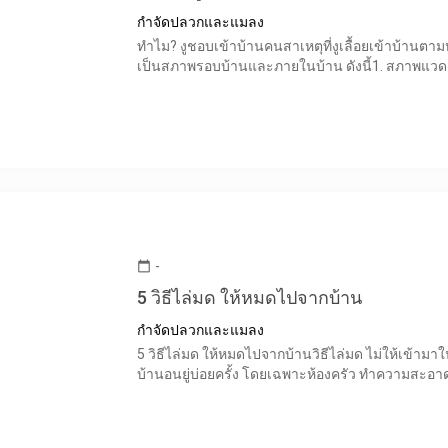
กำจัดปลวกและแมลง
ทำไม? งูชอบเข้าบ้านคนสาเหตุที่งูเลื้อยเข้าบ้านตามห
เป็นสภาพรอบบ้านและภายในบ้าน ดังนี้1. สภาพแวด
-
calendar_today
5 วิธีไล่มด ให้หมดไปจากบ้าน
กำจัดปลวกและแมลง
5 วิธีไล่มด ให้หมดไปจากบ้านวิธีไล่มด ไม่ให้เข้ามา
บ้านอนยู่บ่อยครั้ง โดยเฉพาะห้องครัว ทำความสะอาด