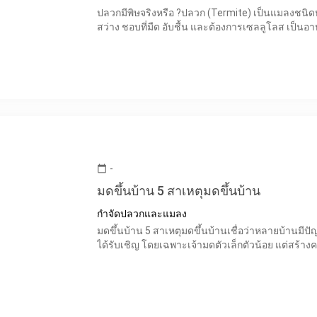
ปลวกมีพิษจริงหรือ ?ปลวก (Termite) เป็นแมลงชนิดหน
สว่าง ชอบที่มืด อับชื้น และต้องการเซลลูโลส เป็นอ
-
calendar_today
มดขึ้นบ้าน 5 สาเหตุมดขึ้นบ้าน
กำจัดปลวกและแมลง
มดขึ้นบ้าน 5 สาเหตุมดขึ้นบ้านเชื่อว่าหลายบ้านมีปั
ได้รับเชิญ โดยเฉพาะเจ้ามดตัวเล็กตัวน้อย แต่สร้า