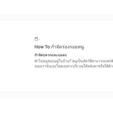
-
calendar_today
How To กำจัดร่องรอยหนู
กำจัดปลวกและแมลง
ทำไมหนูชอบอยู่ในบ้าน? หนูเป็นสัตว์ที่สามารถแพร่พัน
ของเรานั่นเองโดยเฉพาะบริเวณใต้หลังคาหรือใต้ฝ้