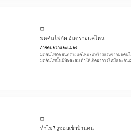
-
calendar_today
มดคันไฟกัด อันตรายแค่ไหน
กำจัดปลวกและแมลง
มดคันไฟกัด อันตรายแค่ไหน?พิษร้ายแรงจากมดคันไฟ
มดคันไฟนั้นมีพิษสะสม ทำให้เกิดอาการไหม้และคันอ
-
calendar_today
ทำไม? งูชอบเข้าบ้านคน