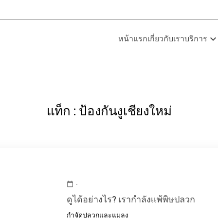
expand_mor
หน้าแรก
เกี่ยวกับเรา
บริการ
แท็ก : ป้องกันงูเชียงใหม่
-
calendar_today
ดูได้อย่างไร? เรากำลังเเพ้พิษปลวก
กำจัดปลวกและแมลง