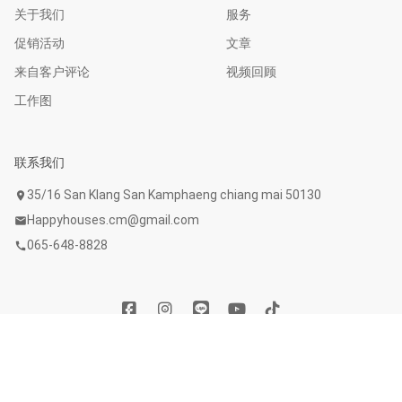
关于我们
服务
促销活动
文章
来自客户评论
视频回顾
工作图
联系我们
35/16 San Klang San Kamphaeng chiang mai 50130
location_on
Happyhouses.cm@gmail.com
mail
065-648-8828
call
Copyright © 2020 清迈Happy House公司 除-预防白蚁,蚂蚁,昆虫 .
All Rights Reserved. Powered by
WebFaster.online