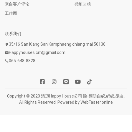
来自客户评论
视频回顾
工作图
联系我们
35/16 San Klang San Kamphaeng chiang mai 50130
location_on
Happyhouses.cm@gmail.com
mail
065-648-8828
call
Copyright © 2020 清迈Happy House公司 除-预防白蚁,蚂蚁,昆虫 .
All Rights Reserved. Powered by
WebFaster.online